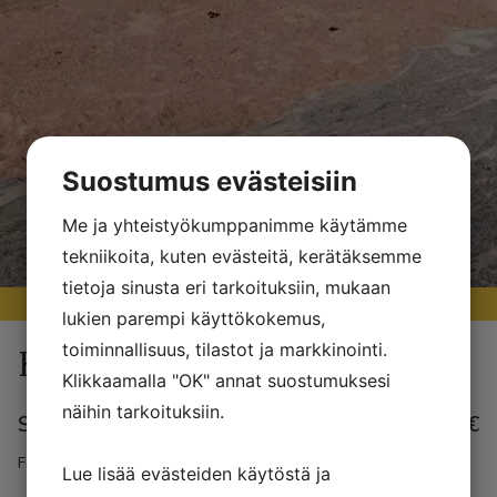
Hinnasto
Suostumus evästeisiin
Me ja yhteistyökumppanimme käytämme
tekniikoita, kuten evästeitä, kerätäksemme
tietoja sinusta eri tarkoituksiin, mukaan
lukien parempi käyttökokemus,
toiminnallisuus, tilastot ja markkinointi.
Päivämaksut
Klikkaamalla "OK" annat suostumuksesi
näihin tarkoituksiin.
Satamamaksu
35€
Första dagen 35€ följande 30€
Lue lisää evästeiden käytöstä ja