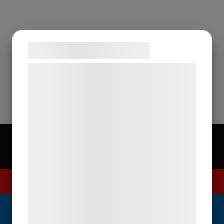
Samtykke til cookies
Vi og vores samarbejdspartnere bruger
teknologier, herunder cookies, til at
indsamle oplysninger om dig til forskellige
formål, herunder: Tilpasning af annoncering,
bedre brugeroplevelse, funktionalitet,
statistik og marketing. Disse oplysninger
kan blive delt med annoncerings- og
analysepartnere, som kan kombinere dem
med data, du tidligere har givet dem eller
de har indsamlet gennem din brug af deres
Sandvik Gästhamn & Camping
tjenester. Ved at klikke på 'OK' giver du
samtykke til disse formål.