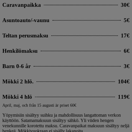
Caravanpaikka
30€
Asuntoauto/-vaunu
5€
Teltan perusmaksu
17€
Henkilömaksu
6€
Barn 0-6 år
3€
Mökki 2 hlö.
104€
Mökki 4 hlö
119€
April, maj, och från 15 augusti är priset 60€
Yöpymisiin sisältyy suihku ja mahdollisuus langattoman verkon
käyttöön. Satamamaksuun sisältyy sähkö. Yli viiden hengen
venekunnille korotettu maksu. Caravanpaikat maksuun sisältyy neljä
henkeä. Mökkivuokraan ei sisälly lakanoita.