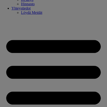
Hinnasto
Yhteystiedot
Löydä Meidät