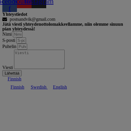
acebook-
Youtube
Instagram
f
Yhteystiedot
postsandvik@gmail.com
Jätä viesti yhteydenottolomakkeellamme, niin olemme sinuun
pian yhteydessä!
Nimi
S-posti
Puhelin
Viesti
Lähettää
Finnish
Finnish
Swedish
English