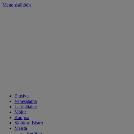
Mene sisältöön
Etusivu
Venesatama
Leirintäalue
Mökit
Kauppa
Sjöbjörn Bistro
Meistä
Kesätyö