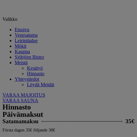
Valikko
Etusivu
Venesatama
Leirintäalue
Mökit
Kauppa
Sjöbjörn Bistro
Meistä
Kesätyö
Hinnasto
Yhteystiedot
Löydä Meidät
VARAA MAJOITUS
VARAA SAUNA
Hinnasto
Päivämaksut
Satamamaksu
35€
Första dagen 35€ följande 30€